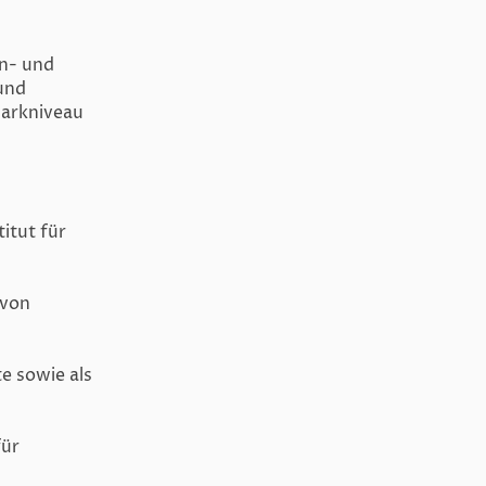
rn- und
und
markniveau
titut für
 von
te sowie als
für