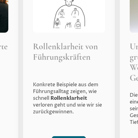
rte
Rollenklarheit von
U
Führungskräften
g
We
Ge
Konkrete Beispiele aus dem
Führungsalltag zeigen, wie
Di
schnell
Rollenklarheit
ei
verloren geht und wie wir sie
sei
zurückgewinnen.
Ges
Tie