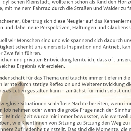
idyllischen Kleinstadt, wollte ich schon als Kind den Hori
e, mit meinem Fahrrad durch die Straßen und Wälder zu f
wachsener, übertrug sich diese Neugier auf das Kennenler
eren und dabei neue Perspektiven, Haltungen und Glaubenss
iduell wir Menschen sind und wie spannend sich dadurch u
ltigkeit schenkt uns einerseits Inspiration und Antrieb, ka
r Zweifeln führen.
lichen und privaten Entwicklung lernte ich, dass oft uns
elches Ergebnis wir erzielen.
eidenschaft für das Thema und tauchte immer tiefer in di
 lernte durch stetige Reflexion und Weiterentwicklung die
cheres Leben gestalten kann – zunächst für mich selbst un
weglose Situationen schlaflose Nächte bereiten, wenn i
am Job nehmen oder wenn die große Frage nach der Sinnhaf
st.
Mit der Zeit wurde mir immer bewusster, wie wertvoll d
leben, wie KlientInnen von Sitzung zu Sitzung den Weg zu i
innere Zufriedenheit einstellt. Das sind die Momente, die