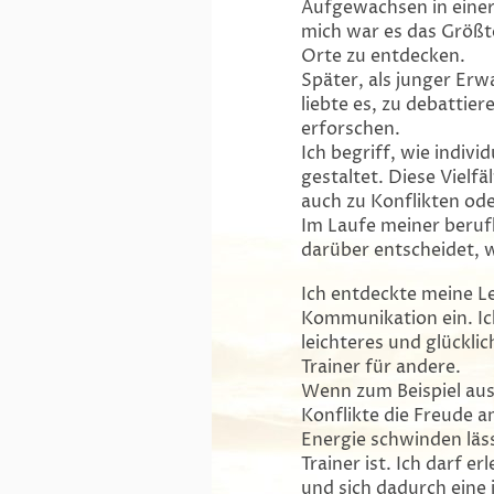
Aufgewachsen in einer 
mich war es das Größt
Orte zu entdecken.
Später, als junger Er
liebte es, zu debatti
erforschen.
Ich begriff, wie indiv
gestaltet. Diese Vielfä
auch zu Konflikten ode
Im Laufe meiner beruf
darüber entscheidet, w
Ich entdeckte meine L
Kommunikation ein. Ich
leichteres und glückli
Trainer für andere.
Wenn zum Beispiel aus
Konflikte die Freude 
Energie schwinden läs
Trainer ist.
Ich darf er
und sich dadurch eine 