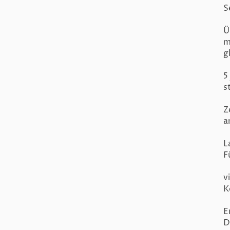
S
Ü
m
g
5
s
Z
a
L
F
v
K
E
D