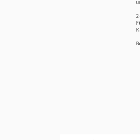
u
2
F
K
B