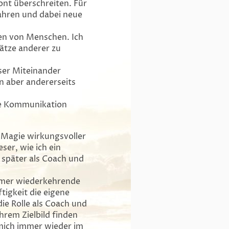
zont überschreiten. Für
ahren und dabei neue
nen von Menschen. Ich
ätze anderer zu
nser Miteinander
nn aber andererseits
ere Kommunikation
e Magie wirkungsvoller
ser, wie ich ein
d später als Coach und
mmer wiederkehrende
tigkeit die eigene
ie Rolle als Coach und
hrem Zielbild finden
 mich immer wieder im